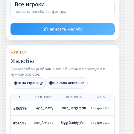
Все игроки
показаны жалобы без фильтра
Написать жалобу
ЖУРНАЛ
Жалобы
Единая таблица обращений с быстрым переходом к
нужной жалобе.
30 на страницу
сначала активные
#
НА ИГРОКА
ОТ ИГРОКА
ДАТА
СТАТУ
#96919
Taylo_Beatty
Rico_Bergamelli
13 марта 2026 г. 23:26
Обработ
#96917
Lion_Armado
Bigg.Daddy_Versetti
13 марта 2026 г. 1:24
Обработ