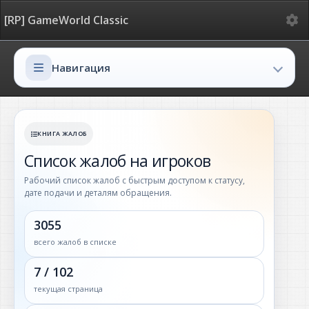
Ме
[RP] GameWorld Classic
Навигация
Навигация
КНИГА ЖАЛОБ
Список жалоб на игроков
Рабочий список жалоб с быстрым доступом к статусу,
дате подачи и деталям обращения.
3055
всего жалоб в списке
7 / 102
текущая страница