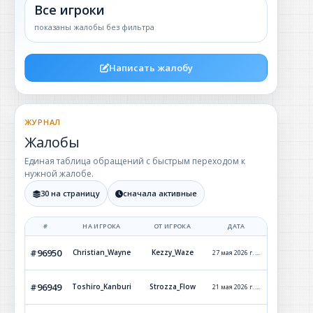
Все игроки
показаны жалобы без фильтра
Написать жалобу
ЖУРНАЛ
Жалобы
Единая таблица обращений с быстрым переходом к
нужной жалобе.
30 на страницу
сначала активные
#
НА ИГРОКА
ОТ ИГРОКА
ДАТА
СТАТУ
#96950
Christian_Wayne
Kezzy_Waze
27 мая 2026 г. 12:11
Отклон
#96949
Toshiro_Kanburi
Strozza_Flow
21 мая 2026 г. 23:04
Обработ