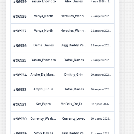
#96939
Yasuo_Enomoto
Alex_Davies
4 мая 2026 г. 21:31
Обработ
#96938
Vanya_North
Hercules_Wannez
25 апреля 2026 г. 16:49
Обработ
#96937
Vanya_North
Hercules_Wannez
25 апреля 2026 г. 16:47
Обработ
#96936
Dafna_Davies
Bigg.Daddy_Versetti
23 апреля 2026 г. 21:51
Отклон
#96935
Yasuo_Enomoto
Dafna_Davies
23 апреля 2026 г. 16:30
Обработ
#96934
Andre_De_Marselle
Dmitriy_Grim
20 апреля 2026 г. 1:19
Отклон
#96933
Amphi_Bious
Dafna_Davies
16 апреля 2026 г. 11:13
Обработ
#96931
Set_Expro
Mr.Felix_De_Fable
3 апреля 2026 г. 20:15
Обработ
#96930
Currency_Weaboo
Currency_Loveu
30 марта 2026 г. 23:45
Обработ
#96929
Sifon_Davies
Bigg.Daddy_Versetti
21 марта 2026 г. 17:52
Обработ