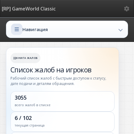
Ме
[RP] GameWorld Classic
Навигация
Навигация
КНИГА ЖАЛОБ
Список жалоб на игроков
Рабочий список жалоб с быстрым доступом к статусу,
дате подачи и деталям обращения.
3055
всего жалоб в списке
6 / 102
текущая страница