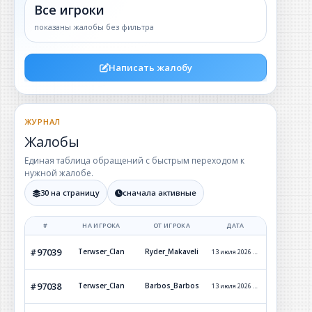
Все игроки
показаны жалобы без фильтра
Написать жалобу
ЖУРНАЛ
Жалобы
Единая таблица обращений с быстрым переходом к
нужной жалобе.
30 на страницу
сначала активные
#
НА ИГРОКА
ОТ ИГРОКА
ДАТА
СТАТУ
#97039
Terwser_Clan
Ryder_Makaveli
13 июля 2026 г. 12:50
Отклон
#97038
Terwser_Clan
Barbos_Barbos
13 июля 2026 г. 12:46
Обработ