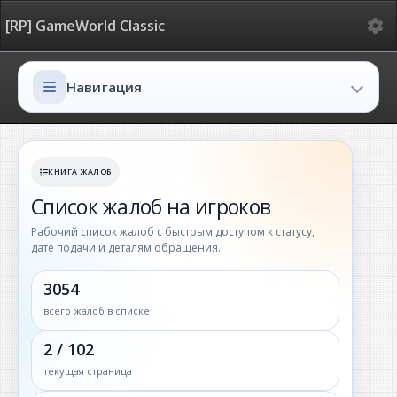
Ме
[RP] GameWorld Classic
Навигация
Навигация
КНИГА ЖАЛОБ
Список жалоб на игроков
Рабочий список жалоб с быстрым доступом к статусу,
дате подачи и деталям обращения.
3054
всего жалоб в списке
2 / 102
текущая страница