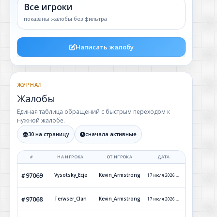
Все игроки
показаны жалобы без фильтра
Написать жалобу
ЖУРНАЛ
Жалобы
Единая таблица обращений с быстрым переходом к
нужной жалобе.
30 на страницу
сначала активные
#
НА ИГРОКА
ОТ ИГРОКА
ДАТА
СТАТУ
#97069
Vysotsky_Ecje
Kevin_Armstrong
17 июля 2026 г. 22:21
Обработ
#97068
Terwser_Clan
Kevin_Armstrong
17 июля 2026 г. 21:49
Обработ