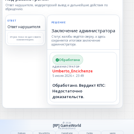
Ответ нарушителя, модераторский вывод и дальнейшие действия по
обращению.
ОТВЕТ
РЕШЕНИЕ
Ответ нарушителя
Заключение администратора
Статус жалобы ведётся сверху, а здесь
Игрок пока не дал своего
комментария.
сохраняется итоговое заключение
администратора.
Обработана
АДМИНИСТРАТОР:
Umberto_Encichenze
5 июля 2026 г. 23:49
Обработано. Вердикт КПС:
Недостаточно
доказательств.
©
2026
[RP] GameWorld
DarkLynx
MazaHACKa
PandaWarrior
Pachino
spectre