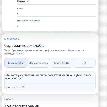
Farmers
РАНГ
4
ПРЕДУПРЕЖДЕНИЯ
3
МАТЕРИАЛЫ
Содержимое жалобы
Текст обращения, доказательства, профиль автора жалобы и история
нахождения в ЧС.
Текст жалобы
Доказательства
Sqazle_Beatty
ЧС
я бы хотел увидеть откат. как он так попадает и как он меня убил на +4 за
один выстрел
xz
НАРУШЕНИЕ:
СТАТУС
Ход рассмотрения