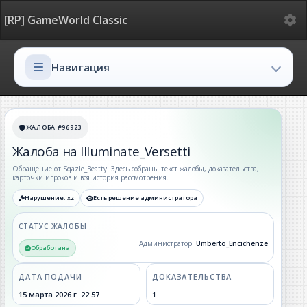
Ме
[RP] GameWorld Classic
Навигация
Навигация
ЖАЛОБА #96923
Жалоба на Illuminate_Versetti
Обращение от Sqazle_Beatty. Здесь собраны текст жалобы, доказательства,
карточки игроков и вся история рассмотрения.
Нарушение: xz
Есть решение администратора
СТАТУС ЖАЛОБЫ
Администратор:
Umberto_Encichenze
Обработана
ДАТА ПОДАЧИ
ДОКАЗАТЕЛЬСТВА
15 марта 2026 г. 22:57
1